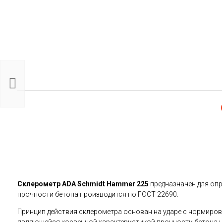
Детектор
напряжения
бесконтатный
ADA ZАС 1000
690 руб.
Склерометр ADA Schmidt Hammer 225
предназначен для опр
прочности бетона производится по ГОСТ 22690.
Принцип действия склерометра основан на ударе с нормирова