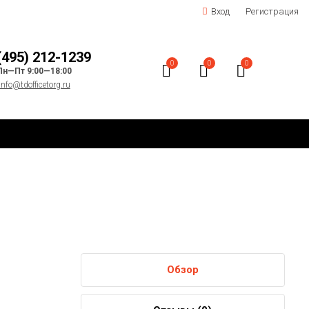
Вход
Регистрация
(495) 212-1239
0
0
0
Пн—Пт 9:00—18:00
info@tdofficetorg.ru
Обзор