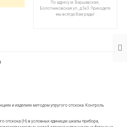
По адресу м. Варшавская,
Болотниковская ул., д.5к3. Приходите
мы всегда Вам рады!
Скле
ADA S
Hamm
19 99
)
кциях и изделиях методом упругого отскока. Контроль
го отскока (Н) в условных единицах шкалы прибора,