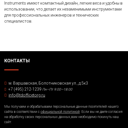
Instruments имеют компактный дизайн, легкие веса и удобны в
использовании, что делает их незаменимыми инструментами
для профессиональных инженеров и технических
специалистов.
КОНТАКТЫ
м. Варшавская, Болотниковская ул., д.5к3
+7 (495) 212-1239
Пн—Пт 9:00—18:00
info@tdofficetorg.ru
Мы получаем и обрабатываем персональные данные посетителей нашего
сайта в соответствии с
официальной политикой
. Если вы не даете согласия
на обработку своих персональных данных,вам необходимо покинуть наш
сайт.