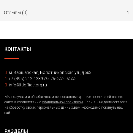
Отзывы (
0
)
КОНТАКТЫ
м. Варшавская, Болотниковская ул., д.5к3
+7 (495) 212-1239
Пн—Пт 9:00—18:00
info@tdofficetorg.ru
Мы получаем и обрабатываем персональные данные посетителей нашего
сайта в соответствии с
официальной политикой
. Если вы не даете согласия
на обработку своих персональных данных,вам необходимо покинуть наш
сайт.
РАЗДЕЛЫ