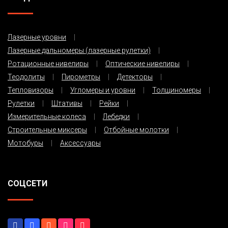
Лазерные уровни
Лазерные дальномеры (лазерные рулетки)
Ротационные нивелиры
Оптические нивелиры
Теодолиты
Пирометры
Детекторы
Тепловизоры
Угломеры и уровни
Толщиномеры
Рулетки
Штативы
Рейки
Измерительные колеса
Лебедки
Строительные миксеры
Отбойные молотки
Мотобуры
Аксессуары
СОЦСЕТИ