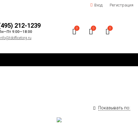
Вход
Регистрация
(495) 212-1239
0
0
0
Пн—Пт 9:00—18:00
info@tdofficetorg.ru
Показывать по: