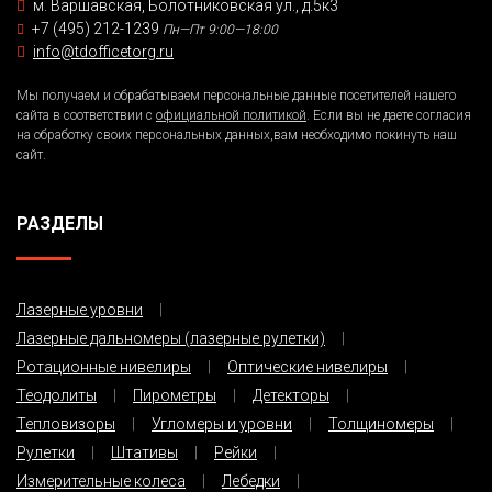
м. Варшавская, Болотниковская ул., д.5к3
+7 (495) 212-1239
Пн—Пт 9:00—18:00
info@tdofficetorg.ru
Мы получаем и обрабатываем персональные данные посетителей нашего
сайта в соответствии с
официальной политикой
. Если вы не даете согласия
на обработку своих персональных данных,вам необходимо покинуть наш
сайт.
РАЗДЕЛЫ
Лазерные уровни
Лазерные дальномеры (лазерные рулетки)
Ротационные нивелиры
Оптические нивелиры
Теодолиты
Пирометры
Детекторы
Тепловизоры
Угломеры и уровни
Толщиномеры
Рулетки
Штативы
Рейки
Измерительные колеса
Лебедки