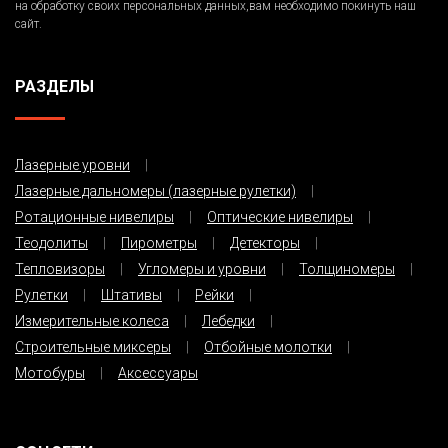
на обработку своих персональных данных,вам необходимо покинуть наш
сайт.
РАЗДЕЛЫ
Лазерные уровни
Лазерные дальномеры (лазерные рулетки)
Ротационные нивелиры
Оптические нивелиры
Теодолиты
Пирометры
Детекторы
Тепловизоры
Угломеры и уровни
Толщиномеры
Рулетки
Штативы
Рейки
Измерительные колеса
Лебедки
Строительные миксеры
Отбойные молотки
Мотобуры
Аксессуары