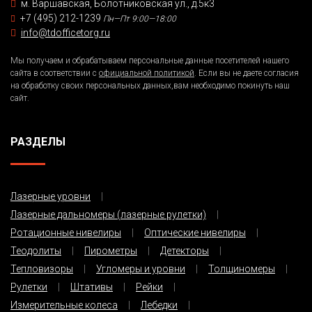
м. Варшавская, Болотниковская ул., д.5к3
+7 (495) 212-1239
Пн—Пт 9:00—18:00
info@tdofficetorg.ru
Мы получаем и обрабатываем персональные данные посетителей нашего
сайта в соответствии с
официальной политикой
. Если вы не даете согласия
на обработку своих персональных данных,вам необходимо покинуть наш
сайт.
РАЗДЕЛЫ
Лазерные уровни
Лазерные дальномеры (лазерные рулетки)
Ротационные нивелиры
Оптические нивелиры
Теодолиты
Пирометры
Детекторы
Тепловизоры
Угломеры и уровни
Толщиномеры
Рулетки
Штативы
Рейки
Измерительные колеса
Лебедки