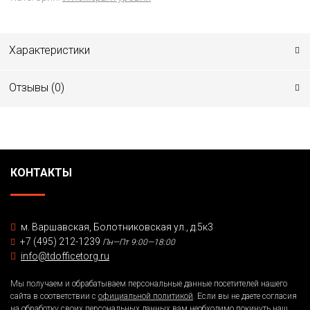
Характеристики
Отзывы (
0
)
КОНТАКТЫ
м. Варшавская, Болотниковская ул., д.5к3
+7 (495) 212-1239
Пн—Пт 9:00—18:00
info@tdofficetorg.ru
Мы получаем и обрабатываем персональные данные посетителей нашего
сайта в соответствии с
официальной политикой
. Если вы не даете согласия
на обработку своих персональных данных,вам необходимо покинуть наш