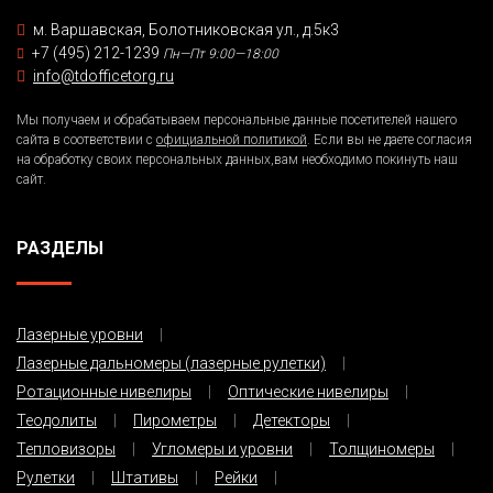
м. Варшавская, Болотниковская ул., д.5к3
+7 (495) 212-1239
Пн—Пт 9:00—18:00
info@tdofficetorg.ru
Мы получаем и обрабатываем персональные данные посетителей нашего
сайта в соответствии с
официальной политикой
. Если вы не даете согласия
на обработку своих персональных данных,вам необходимо покинуть наш
сайт.
РАЗДЕЛЫ
Лазерные уровни
Лазерные дальномеры (лазерные рулетки)
Ротационные нивелиры
Оптические нивелиры
Теодолиты
Пирометры
Детекторы
Тепловизоры
Угломеры и уровни
Толщиномеры
Рулетки
Штативы
Рейки