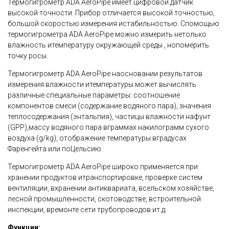
Термогигрометр ADA AeroPipe имеет цифровой датчик
высокой точности. Прибор отличается высокой точностью,
большой скоростью измерения истабильностью. Спомощью
термогигрометра ADA AeroPipe можно измерить нетолько
влажность итемпературу окружающей среды , нопомерить
точку росы.
Термогигрометр ADA AeroPipe наосновании результатов
измерения влажности итемпературы может вычислять
различные специальные параметры: соотношение
компонентов смеси (содержание водяного пара), значения
теплосодержания (энтальпия), частицы влажности нафунт
(GPP),массу водяного пара вграммах накилограмм сухого
воздуха (g/kg), отображение температуры вградусах
Фаренгейта или поЦельсию.
Термогигрометр ADA AeroPipe широко применяется при
хранении продуктов итранспортировке, проверке систем
вентиляции, вхранении антиквариата, всельском хозяйстве,
лесной промышленности, скотоводстве, встроительной
инспекции, времонте сети трубопроводов ит.д.
Функции: