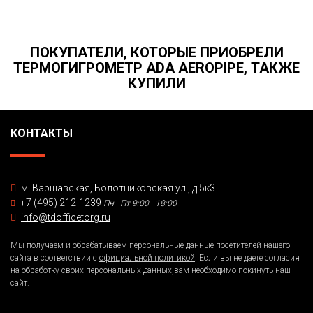
ПОКУПАТЕЛИ, КОТОРЫЕ ПРИОБРЕЛИ
ТЕРМОГИГРОМЕТР ADA AEROPIPE, ТАКЖЕ
КУПИЛИ
КОНТАКТЫ
м. Варшавская, Болотниковская ул., д.5к3
+7 (495) 212-1239
Пн—Пт 9:00—18:00
info@tdofficetorg.ru
Мы получаем и обрабатываем персональные данные посетителей нашего
сайта в соответствии с
официальной политикой
. Если вы не даете согласия
на обработку своих персональных данных,вам необходимо покинуть наш
сайт.