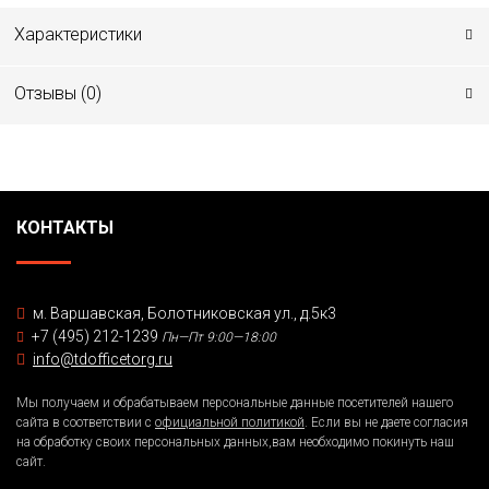
Характеристики
Отзывы (
0
)
КОНТАКТЫ
м. Варшавская, Болотниковская ул., д.5к3
+7 (495) 212-1239
Пн—Пт 9:00—18:00
info@tdofficetorg.ru
Мы получаем и обрабатываем персональные данные посетителей нашего
сайта в соответствии с
официальной политикой
. Если вы не даете согласия
на обработку своих персональных данных,вам необходимо покинуть наш
сайт.