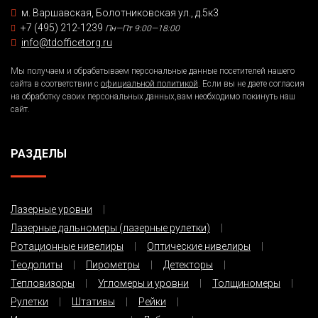
м. Варшавская, Болотниковская ул., д.5к3
+7 (495) 212-1239
Пн—Пт 9:00—18:00
info@tdofficetorg.ru
Мы получаем и обрабатываем персональные данные посетителей нашего
сайта в соответствии с
официальной политикой
. Если вы не даете согласия
на обработку своих персональных данных,вам необходимо покинуть наш
сайт.
РАЗДЕЛЫ
Лазерные уровни
Лазерные дальномеры (лазерные рулетки)
Ротационные нивелиры
Оптические нивелиры
Теодолиты
Пирометры
Детекторы
Тепловизоры
Угломеры и уровни
Толщиномеры
Рулетки
Штативы
Рейки