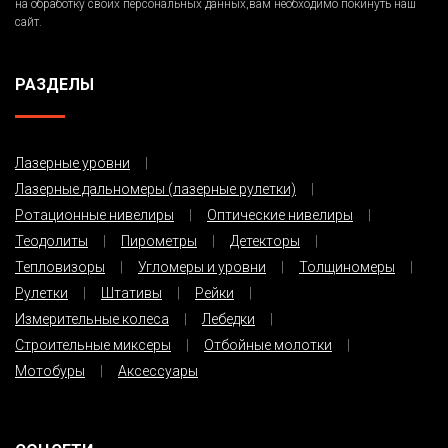
на обработку своих персональных данных,вам необходимо покинуть наш
сайт.
РАЗДЕЛЫ
Лазерные уровни
Лазерные дальномеры (лазерные рулетки)
Ротационные нивелиры
Оптические нивелиры
Теодолиты
Пирометры
Детекторы
Тепловизоры
Угломеры и уровни
Толщиномеры
Рулетки
Штативы
Рейки
Измерительные колеса
Лебедки
Строительные миксеры
Отбойные молотки
Мотобуры
Аксессуары