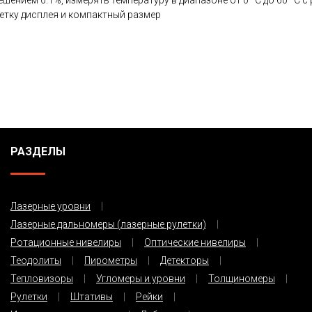
ением 0.1%, измерять температуру в диапазоне от 0 °С до 60 °С с
етку дисплея и компактный размер
РАЗДЕЛЫ
Лазерные уровни
Лазерные дальномеры (лазерные рулетки)
Ротационные нивелиры
Оптические нивелиры
Теодолиты
Пирометры
Детекторы
Тепловизоры
Угломеры и уровни
Толщиномеры
Рулетки
Штативы
Рейки