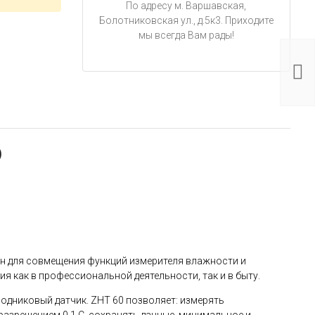
По адресу м. Варшавская,
Болотниковская ул., д.5к3. Приходите
мы всегда Вам рады!
Изме
влаж
темп
ADA 
2 99
)
ан для совмещения функций измерителя влажности и
я как в профессиональной деятельности, так и в быту.
одниковый датчик. ZHT 60 позволяет: измерять