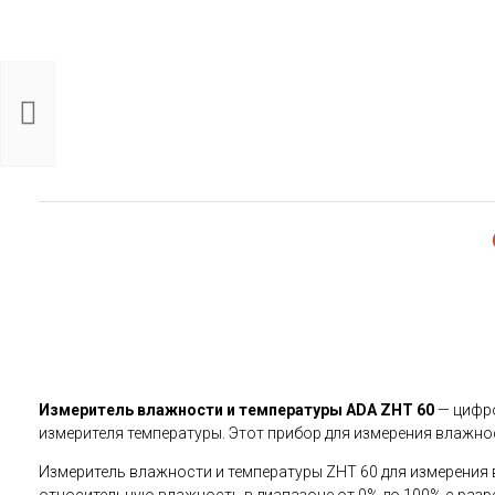
Детектор
металла,
проводки
и дерева
ADA Wall
Sc...
2 990
руб.
Измеритель влажности и температуры ADA ZHT 60
— цифро
измерителя температуры. Этот прибор для измерения влажнос
Измеритель влажности и температуры ZHT 60 для измерения 