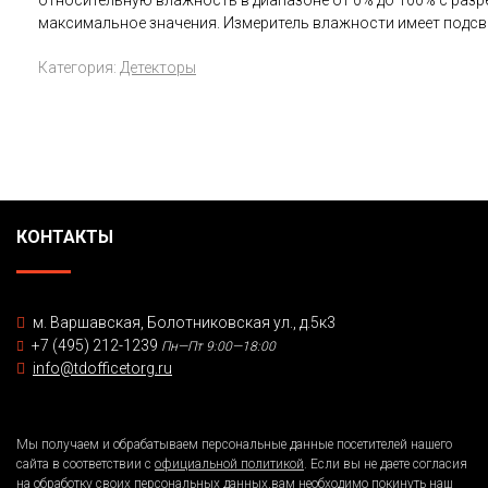
относительную влажность в диапазоне от 0% до 100% с разреш
максимальное значения. Измеритель влажности имеет подсв
Категория:
Детекторы
КОНТАКТЫ
м. Варшавская, Болотниковская ул., д.5к3
+7 (495) 212-1239
Пн—Пт 9:00—18:00
info@tdofficetorg.ru
Мы получаем и обрабатываем персональные данные посетителей нашего
сайта в соответствии с
официальной политикой
. Если вы не даете согласия
на обработку своих персональных данных,вам необходимо покинуть наш