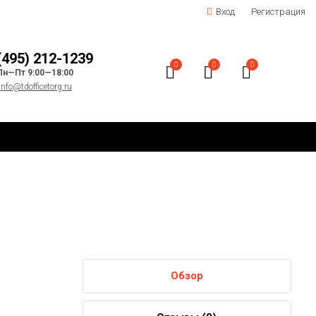
Вход
Регистрация
(495) 212-1239
0
0
0
Пн—Пт 9:00—18:00
info@tdofficetorg.ru
Обзор